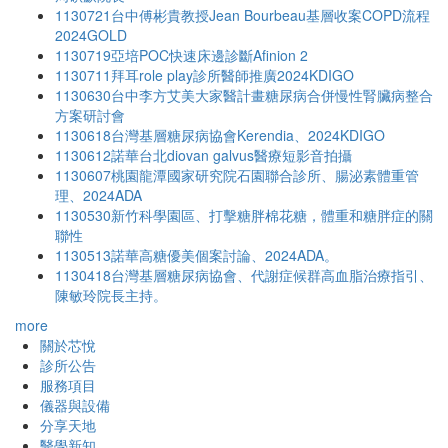
1130721台中傅彬貴教授Jean Bourbeau基層收案COPD流程
2024GOLD
1130719亞培POC快速床邊診斷Afinion 2
1130711拜耳role play診所醫師推廣2024KDIGO
1130630台中李方艾美大家醫計畫糖尿病合併慢性腎臟病整合
方案研討會
1130618台灣基層糖尿病協會Kerendia、2024KDIGO
1130612諾華台北diovan galvus醫療短影音拍攝
1130607桃園龍潭國家研究院石園聯合診所、腸泌素體重管
理、2024ADA
1130530新竹科學園區、打擊糖胖棉花糖，體重和糖胖症的關
聯性
1130513諾華高糖優美個案討論、2024ADA。
1130418台灣基層糖尿病協會、代謝症候群高血脂治療指引、
陳敏玲院長主持。
more
關於芯悅
診所公告
服務項目
儀器與設備
分享天地
醫學新知