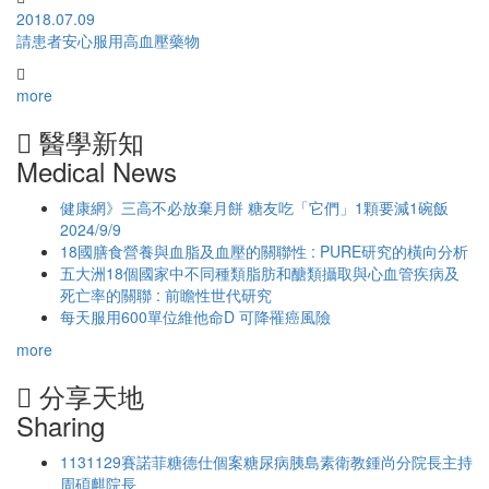
2018.07.09
請患者安心服用高血壓藥物
more
醫學新知
Medical News
健康網》三高不必放棄月餅 糖友吃「它們」1顆要減1碗飯
2024/9/9
18國膳食營養與血脂及血壓的關聯性 : PURE研究的橫向分析
五大洲18個國家中不同種類脂肪和醣類攝取與心血管疾病及
死亡率的關聯 : 前瞻性世代研究
每天服用600單位維他命D 可降罹癌風險
more
分享天地
Sharing
1131129賽諾菲糖德仕個案糖尿病胰島素衛教鍾尚分院長主持
周碩麒院長