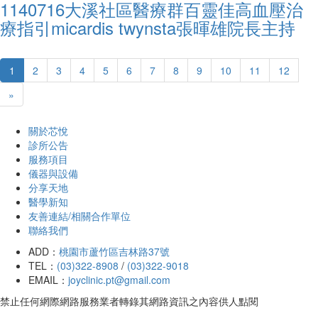
1140716大溪社區醫療群百靈佳高血壓治
療指引micardis twynsta張暉雄院長主持
1
2
3
4
5
6
7
8
9
10
11
12
»
關於芯悅
診所公告
服務項目
儀器與設備
分享天地
醫學新知
友善連結/相關合作單位
聯絡我們
ADD：
桃園市蘆竹區吉林路37號
TEL：
(03)322-8908
/
(03)322-9018
EMAIL：
joyclinic.pt@gmail.com
禁止任何網際網路服務業者轉錄其網路資訊之內容供人點閱