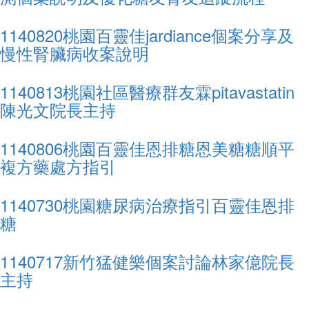
1140820桃園百靈佳jardiance個案分享及
慢性腎臟病收案說明
1140813桃園社區醫療群友霖pitavastatin
陳光文院長主持
1140806桃園百靈佳恩排糖恩美糖糖順平
複方藥處方指引
1140730桃園糖尿病治療指引百靈佳恩排
糖
1140717新竹猛健樂個案討論林家億院長
主持