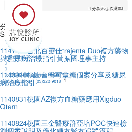
首頁
分享天地
分享天地 次選單
分享天地
Sharing
1141109台北百靈佳trajenta Duo複方藥物
與糖尿病治療指引黃振國理事主持
糖尿病健康促進機構
1140910桃園台田可拿糖個案分享及糖尿
友善連結/相關合作單位
聯絡我們
病治療指引
(03)322-8908
、
(03)322-9018
Tog
1140831桃園AZ複方血糖藥應用Xigduo
nav
Qtern
1140824桃園三金醫療群亞培POC快速檢
測個案說明及優化糖友腎友追蹤流程