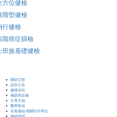
全方位健檢
進階型健檢
例行健檢
高階癌症篩檢
上班族基礎健檢
關於芯悅
診所公告
服務項目
儀器與設備
分享天地
醫學新知
友善連結/相關合作單位
聯絡我們