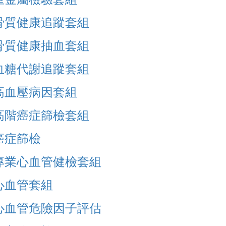
骨質健康追蹤套組
骨質健康抽血套組
血糖代謝追蹤套組
高血壓病因套組
高階癌症篩檢套組
癌症篩檢
專業心血管健檢套組
心血管套組
心血管危險因子評估